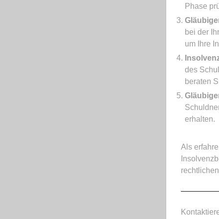
Phase prü
Gläubig
bei der I
um Ihre I
Insolven
des Schul
beraten Si
Gläubige
Schuldner
erhalten.
Als erfahr
Insolvenzb
rechtlichen
Kontaktier