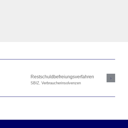
SBIZ
herinsolvenzen
Verbraucherinsolvenzen
Restschuldbefreiungsverfahren
Eige
Schu
SBIZ
,
Verbraucherinsolvenzen
SBIZ