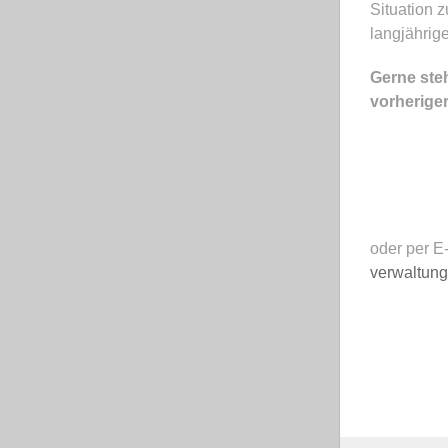
Situation 
langjährig
Gerne ste
vorherige
oder per E
verwaltun