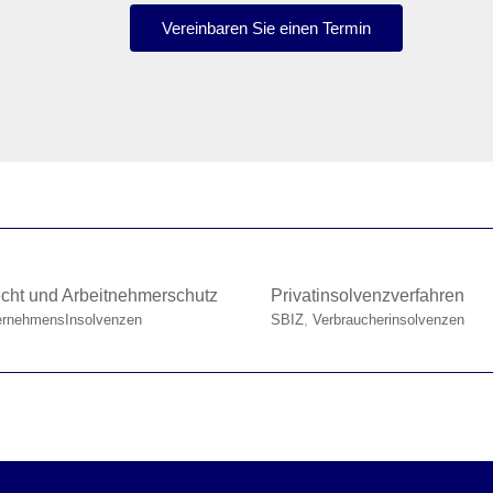
Vereinbaren Sie einen Termin
SBIZ
SBIZ
UnternehmensInsolvenzen
Verbrauc
echt und Arbeitnehmerschutz
Privatinsolvenzverfahren
ernehmensInsolvenzen
SBIZ
,
Verbraucherinsolvenzen