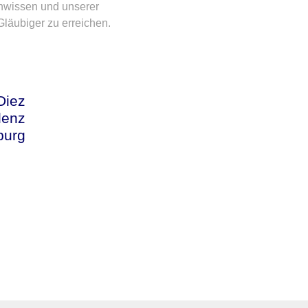
hwissen und unserer
Gläubiger zu erreichen.
Diez
lenz
burg