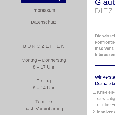
Gläub
DIEZ
Impressum
Datenschutz
Die wirts
konfrontie
B Ü R O Z E I T E N
Insolvenz-
Interesse
Montag – Donnerstag
8 – 17 Uhr
Wir verste
Freitag
Deshalb bi
8 – 14 Uhr
Krise er
es wichtig
Termine
um Ihre F
nach Vereinbarung
Insolven