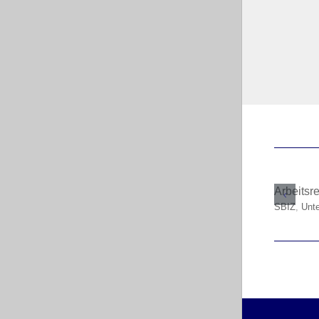
Arbeitsr
SBIZ
,
Unt