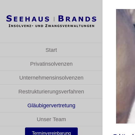
Zum
Inhalt
springen
Start
Privatinsolvenzen
Unternehmensinsolvenzen
Restrukturierungsverfahren
Gläubigervertretung
Unser Team
Terminvereinbarung