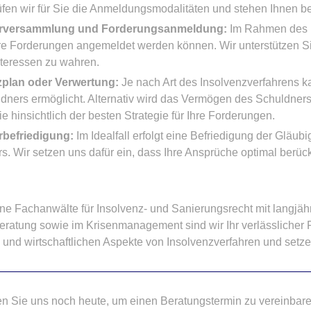
fen wir für Sie die Anmeldungsmodalitäten und stehen Ihnen b
erversammlung und Forderungsanmeldung:
Im Rahmen des In
hre Forderungen angemeldet werden können. Wir unterstützen Si
nteressen zu wahren.
zplan oder Verwertung:
Je nach Art des Insolvenzverfahrens k
dners ermöglicht. Alternativ wird das Vermögen des Schuldners 
e hinsichtlich der besten Strategie für Ihre Forderungen.
rbefriedigung:
Im Idealfall erfolgt eine Befriedigung der Glä
s. Wir setzen uns dafür ein, dass Ihre Ansprüche optimal berü
ene Fachanwälte für Insolvenz- und Sanierungsrecht mit langjäh
eratung sowie im Krisenmanagement sind wir Ihr verlässlicher P
 und wirtschaftlichen Aspekte von Insolvenzverfahren und setzen
en Sie uns noch heute, um einen Beratungstermin zu vereinbaren