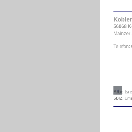
Koble
56068 K
Mainzer 
Telefon:
Arbeitsr
SBIZ
,
Unt