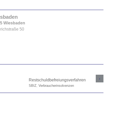
sbaden
5 Wiesbaden
drichstraße 50
SBIZ
herinsolvenzen
Verbraucherinsolvenzen
Restschuldbefreiungsverfahren
Eig
Sch
SBIZ
,
Verbraucherinsolvenzen
SBI