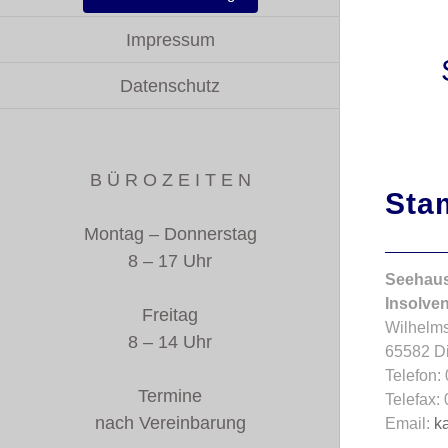
Impressum
Datenschutz
B Ü R O Z E I T E N
Sta
Montag – Donnerstag
8 – 17 Uhr
Seehaus
Insolve
Freitag
Wilhelms
8 – 14 Uhr
65582 D
Telefon:
Termine
Telefax:
nach Vereinbarung
Email:
k