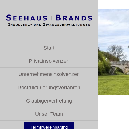
Zum
Inhalt
springen
Start
Privatinsolvenzen
Unternehmensinsolvenzen
Restrukturierungsverfahren
Gläubigervertretung
Unser Team
Terminvereinbarung